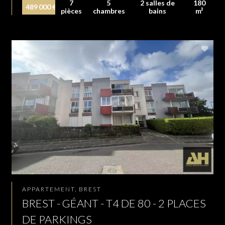
7
5
2 salles de
180
489 000 €
pièces
chambres
bains
m²
APPARTEMENT, BREST
BREST - GÉANT - T4 DE 80 - 2 PLACES
DE PARKINGS