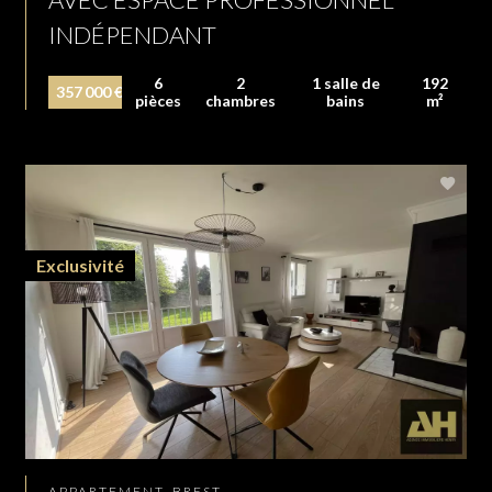
INDÉPENDANT
6
2
1 salle de
192
357 000 €
pièces
chambres
bains
m²
Exclusivité
APPARTEMENT, BREST