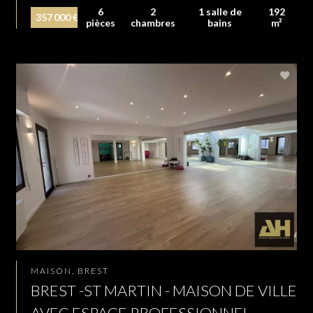
6
2
1 salle de
192
357 000 €
pièces
chambres
bains
m²
MAISON, BREST
BREST -ST MARTIN - MAISON DE VILLE
AVEC ESPACE PROFESSIONNEL