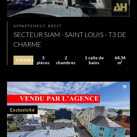
APPARTEMENT, BREST
SECTEUR SIAM - SAINT LOUIS - T3 DE
CHARME
3
2
1 salle de
64.34
170 500 €
pièces
chambres
bains
m²
Exclusivité