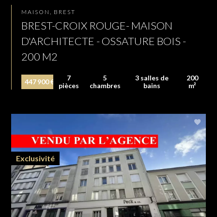
MAISON, BREST
BREST-CROIX ROUGE- MAISON
D'ARCHITECTE - OSSATURE BOIS -
200 M2
7
5
3 salles de
200
447 900 €
pièces
chambres
bains
m²
Exclusivité