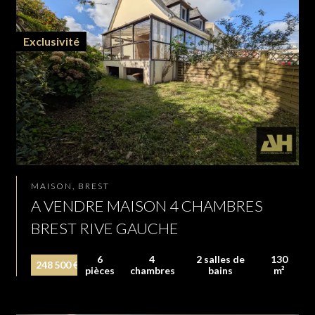
Exclusivité
MAISON, BREST
A VENDRE MAISON 4 CHAMBRES
BREST RIVE GAUCHE
6
4
2 salles de
130
248 500 €
pièces
chambres
bains
m²