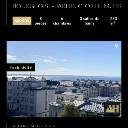
BOURGEOISE- JARDIN CLOS DE MURS
8
6
3 salles de
253
669 900 €
pièces
chambres
bains
m²
Exclusivité
APPARTEMENT, BREST