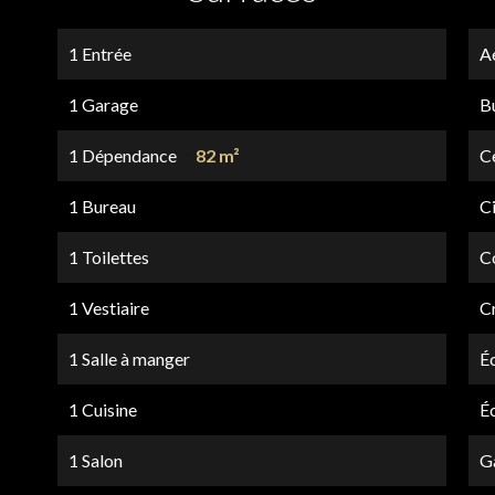
1 Entrée
A
1 Garage
B
1 Dépendance
82 m²
Ce
1 Bureau
C
1 Toilettes
C
1 Vestiaire
C
1 Salle à manger
É
1 Cuisine
É
1 Salon
G