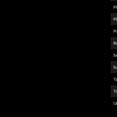
Pi
P
P
Ro
Sa
S
T
T
U