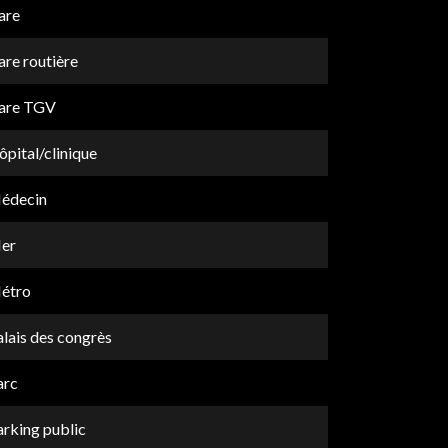
are
are routière
are TGV
pital/clinique
édecin
er
étro
lais des congrès
arc
arking public