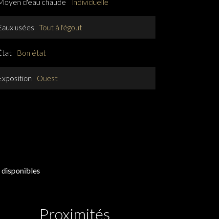
Moyen d'eau chaude
Individuelle
Eaux usées
Tout à l'égout
État
Bon état
Exposition
Ouest
 disponibles
Proximités