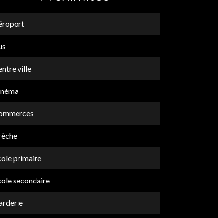
éroport
us
ntre ville
inéma
ommerces
rèche
cole primaire
cole secondaire
arderie