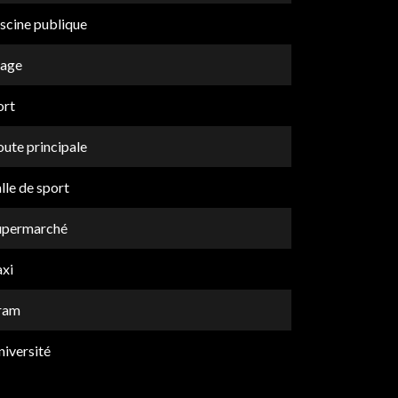
scine publique
lage
ort
ute principale
lle de sport
upermarché
axi
ram
niversité