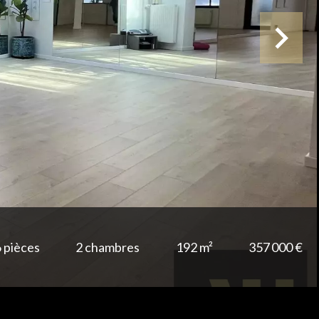
 pièces
2 chambres
192 m²
357 000 €