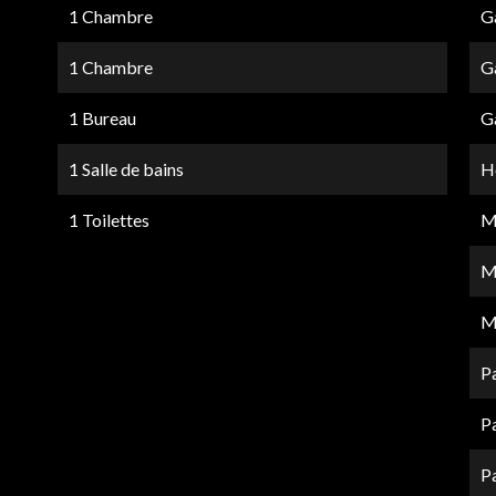
1 Chambre
G
1 Chambre
G
1 Bureau
G
1 Salle de bains
Hô
1 Toilettes
M
M
M
Pa
P
P