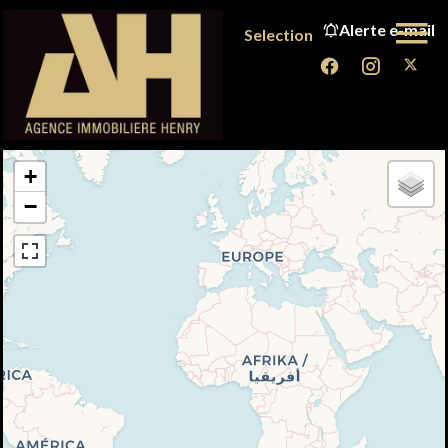
Alerte e-mail
Selection
+
−