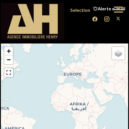
Alerte e-mail
Selection
+
−