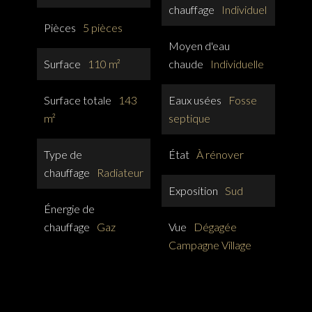
chauffage
Individuel
Pièces
5 pièces
Moyen d'eau
Surface
110 m²
chaude
Individuelle
Surface totale
143
Eaux usées
Fosse
m²
septique
Type de
État
À rénover
chauffage
Radiateur
Exposition
Sud
Énergie de
chauffage
Gaz
Vue
Dégagée
Campagne Village