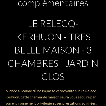
complémentaires
LE RELECQ-
KERHUON - TRES
BELLE MAISON - 3
CHAMBRES - JARDIN
CLOS
Nichée au calme d’une impasse verdoyante sur Le Relecq-
Kerhuon, cette charmante maison saura vous séduire par
son environnement privilégié et ses prestations soignées.