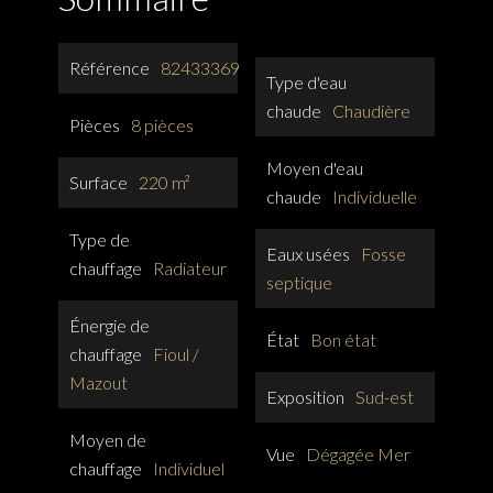
Référence
82433369
Type d'eau
chaude
Chaudière
Pièces
8 pièces
Moyen d'eau
Surface
220 m²
chaude
Individuelle
Type de
Eaux usées
Fosse
chauffage
Radiateur
septique
Énergie de
État
Bon état
chauffage
Fioul /
Mazout
Exposition
Sud-est
Moyen de
Vue
Dégagée Mer
chauffage
Individuel