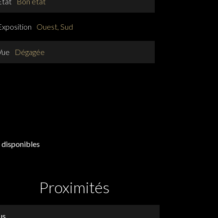
État
Bon état
Exposition
Ouest, Sud
Vue
Dégagée
 disponibles
Proximités
us