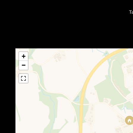
T
+
−