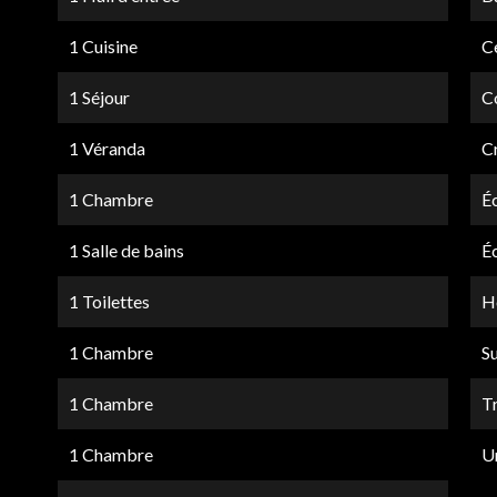
1 Cuisine
Ce
1 Séjour
C
1 Véranda
C
1 Chambre
É
1 Salle de bains
É
1 Toilettes
Hô
1 Chambre
S
1 Chambre
T
1 Chambre
U