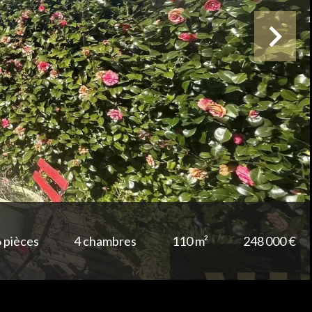
 pièces
4 chambres
110 m²
248 000 €