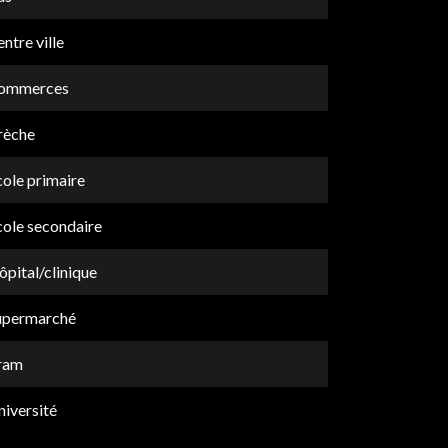
ntre ville
ommerces
rèche
cole primaire
cole secondaire
pital/clinique
upermarché
ram
niversité