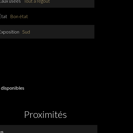
Eaux usées
Tout à l'égout
État
Bon état
Exposition
Sud
 disponibles
Proximités
us