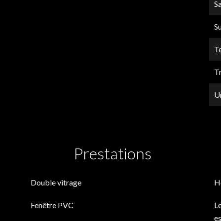
Sa
S
T
T
U
Prestations
Double vitrage
H
Fenêtre PVC
Le
es