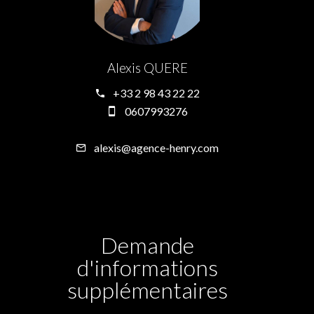
Alexis QUERE
+33 2 98 43 22 22
0607993276
alexis@agence-henry.com
Demande
d'informations
supplémentaires