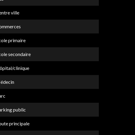
ntre ville
ommerces
cole primaire
cole secondaire
pital/clinique
édecin
arc
arking public
ute principale