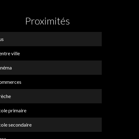
Proximités
us
ntre ville
inéma
ommerces
rèche
cole primaire
cole secondaire
are