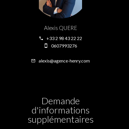
Alexis QUERE
+33 2 98 43 22 22
0607993276
alexis@agence-henry.com
Demande
d'informations
supplémentaires