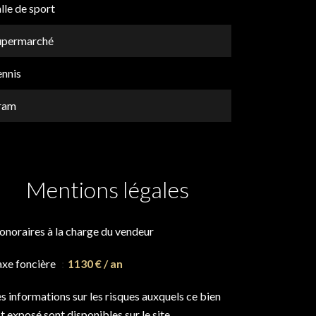
lle de sport
upermarché
ennis
ram
Mentions légales
onoraires à la charge du vendeur
axe foncière
1130 € / an
s informations sur les risques auxquels ce bien
t exposé sont disponibles sur le site