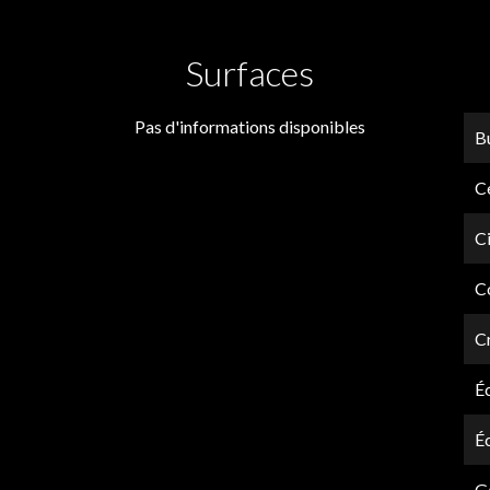
Surfaces
Pas d'informations disponibles
B
Ce
C
C
C
É
É
G