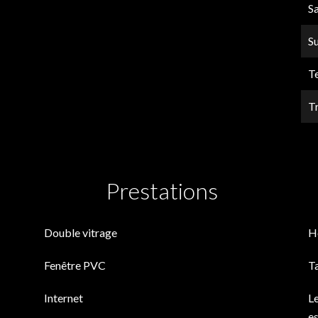
Sa
S
T
T
Prestations
Double vitrage
H
Fenêtre PVC
T
Internet
Le
es