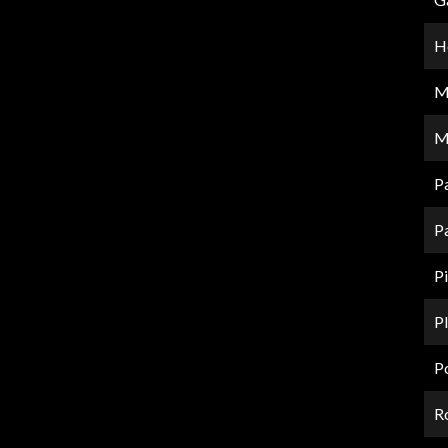
Hô
M
M
P
P
Pi
P
P
Ro