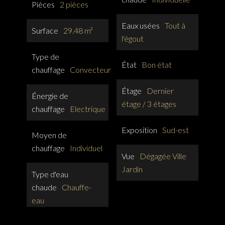
Pièces
2 pièces
Eaux usées
Tout à
Surface
29.48 m²
l'égout
Type de
État
Bon état
chauffage
Convecteur
Étage
Dernier
Énergie de
étage / 3 étages
chauffage
Electrique
Exposition
Sud-est
Moyen de
chauffage
Individuel
Vue
Dégagée Ville
Jardin
Type d'eau
chaude
Chauffe-
eau