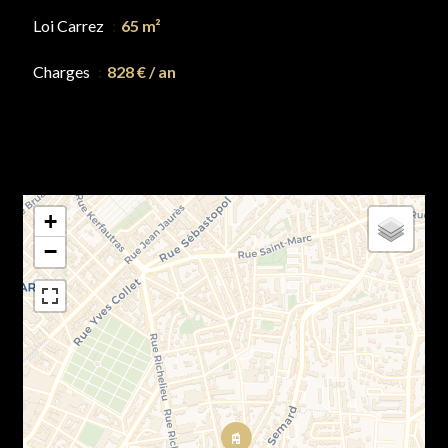
Loi Carrez
65 m²
Charges
828 € / an
+
−