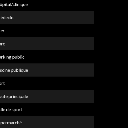
pital/clinique
édecin
er
arc
arking public
scine publique
ort
ute principale
lle de sport
upermarché