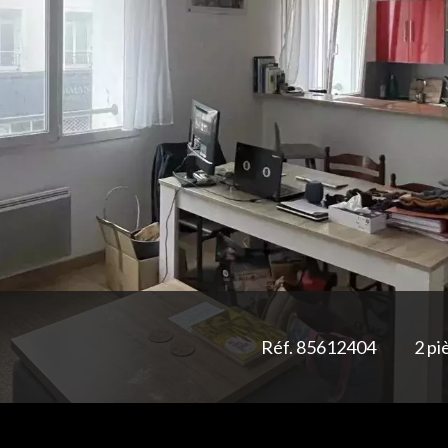
Réf. 85612404
2 pi