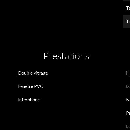
T
T
Prestations
Double vitrage
H
Fenêtre PVC
L
Interphone
N
P
Le