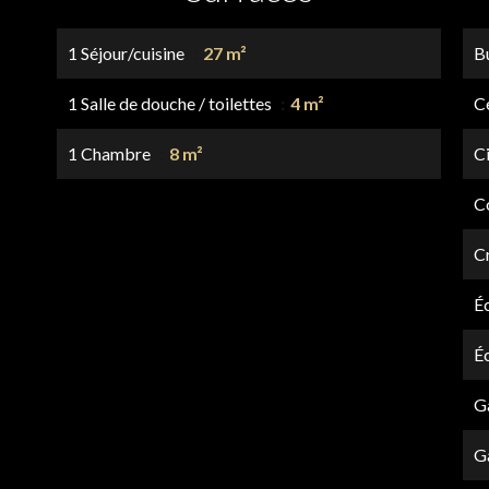
1 Séjour/cuisine
27 m²
B
1 Salle de douche / toilettes
4 m²
Ce
1 Chambre
8 m²
C
C
C
É
É
G
G