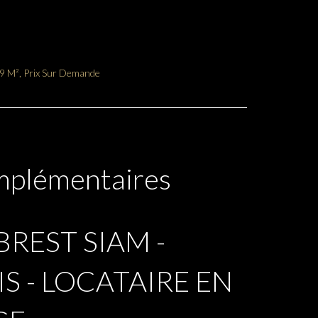
89 M², Prix Sur Demande
mplémentaires
BREST SIAM -
S - LOCATAIRE EN