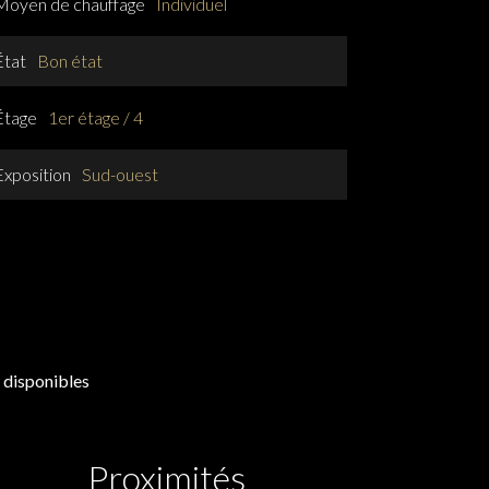
Moyen de chauffage
Individuel
État
Bon état
Étage
1er étage / 4
Exposition
Sud-ouest
 disponibles
Proximités