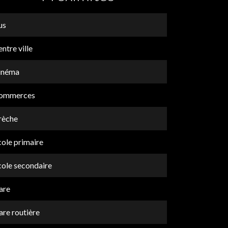
us
ntre ville
inéma
ommerces
rèche
cole primaire
cole secondaire
are
are routière