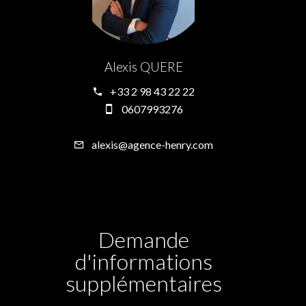
Alexis QUERE
+33 2 98 43 22 22
0607993276
alexis@agence-henry.com
Demande
d'informations
supplémentaires